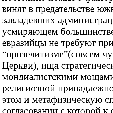
винят в предательстве ю
завладевших администраци
усмиряющем большинстве
евразийцы не требуют при
“прозелитизме”(совсем ч
Церкви), ища стратегичес
мондиалистскими мощами 
религиозной принадлежно
этом и метафизическую с
согласовании с которой к