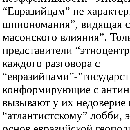
“Евразийцам” не характер
шпиономания”, видящая со
масонского влияния”. Тол
представители “этноцент
каждого разговора с
“евразийцами”-”государс
конформирующие с антина
вызывают у их недоверие
“атлантистскому” лобби, э
основ евразийской геопол