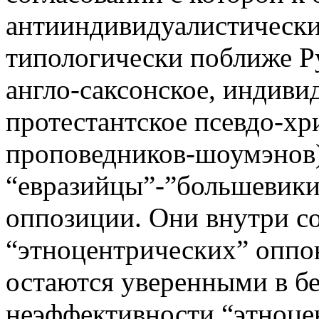
антииндивидуалистически
типологически поближе Р
англо-саксонское, индиви
протестантское псевдо-хр
проповедников-шоумэнов)
“евразийцы”-”большевики
оппозиции. Они внутри с
“этноцентрических” оппон
остаются уверенными в б
неэффективности “этноце